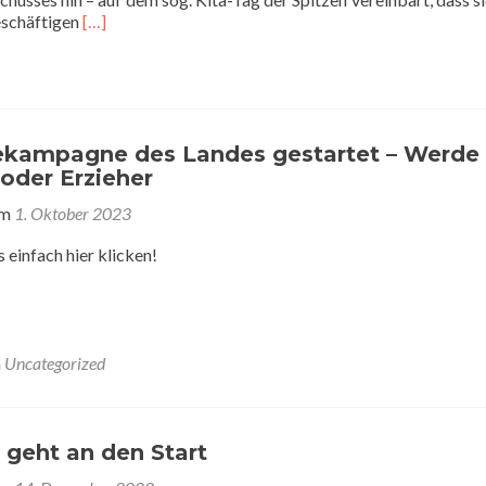
Read
eschäftigen
[…]
more
about
Fachkräftemangel
–
Kurzfristige
Handlungsmöglichkeiten
ekampagne des Landes gestartet – Werde
vor
 oder Erzieher
Ort
am
1. Oktober 2023
s einfach hier klicken!
n
Uncategorized
 geht an den Start