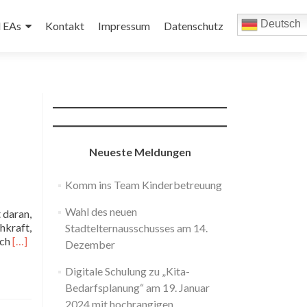
Deutsch
d EAs
Kontakt
Impressum
Datenschutz
Neueste Meldungen
Komm ins Team Kinderbetreuung
Wahl des neuen
 daran,
hkraft,
Stadtelternausschusses am 14.
Read
ich
[…]
Dezember
more
about
Digitale Schulung zu „Kita-
Komm
Bedarfsplanung“ am 19. Januar
ins
2024 mit hochrangigen