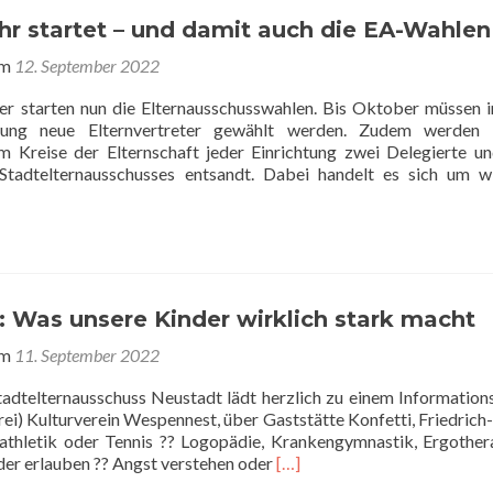
des
Stadtelternausschusses
hr startet – und damit auch die EA-Wahlen
am
12. September 2022
eder starten nun die Elternausschusswahlen. Bis Oktober müssen i
mmlung neue Elternvertreter gewählt werden. Zudem werden 
m Kreise der Elternschaft jeder Einrichtung zwei Delegierte u
Stadtelternausschusses entsandt. Dabei handelt es sich um w
 Was unsere Kinder wirklich stark macht
am
11. September 2022
tadtelternausschuss Neustadt lädt herzlich zu einem Informatio
rei) Kulturverein Wespennest, über Gaststätte Konfetti, Friedrich
athletik oder Tennis ?? Logopädie, Krankengymnastik, Ergother
Read
er erlauben ?? Angst verstehen oder
[…]
more