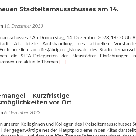
neuen Stadtelternausschusses am 14.
am
10. Dezember 2023
ernausschusses ! AmDonnerstag, 14. Dezember 2023, 18:00 UhrA
ustadt Als letzte Amtshandlung des aktuellen Vorstand
/Euch herzlich zur diesjährigen „Neuwahl des Stadtelternaussc
en die StEA-Delegierten der Neustädter Einrichtungen in
Read
sammen, um aktuelle Themen
[…]
more
about
Wahl
des
neuen
mangel – Kurzfristige
Stadtelternausschusses
möglichkeiten vor Ort
am
14.
am
6. Dezember 2023
Dezember
on unserer Kolleginnen und Kollegen des Kreiselternausschusses S
, der gegenwärtig eines der Hauptprobleme in den Kitas darstellt
chusses hin – auf dem sog. Kita-Tag der Spitzen vereinbart, dass si