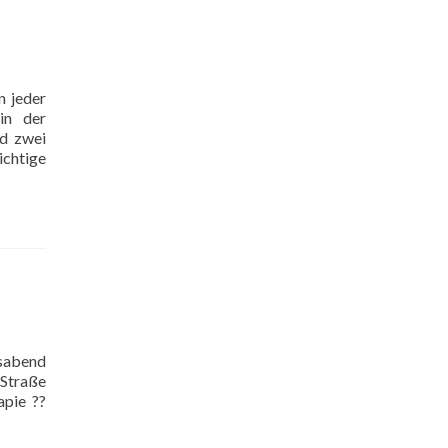
n jeder
in der
nd zwei
ichtige
nsabend
-Straße
apie ??