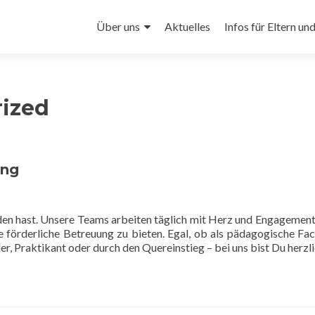
Zum
Inhalt
Über uns
Aktuelles
Infos für Eltern un
springen
ized
ung
nden hast. Unsere Teams arbeiten täglich mit Herz und Engagement
 förderliche Betreuung zu bieten. Egal, ob als pädagogische Fac
er, Praktikant oder durch den Quereinstieg – bei uns bist Du herzl