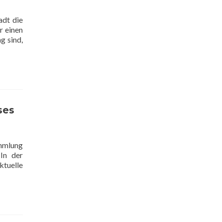
adt die
r einen
g sind,
ses
ammlung
In der
ktuelle