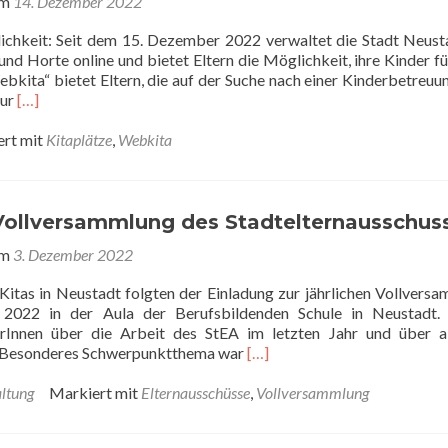
am
14. Dezember 2022
lichkeit: Seit dem 15. Dezember 2022 verwaltet die Stadt Neust
d Horte online und bietet Eltern die Möglichkeit, ihre Kinder fü
bkita“ bietet Eltern, die auf der Suche nach einer Kinderbetreuun
Read
zur
[…]
more
about
rt mit
Kitaplätze
,
Webkita
„Webkita“
geht
an
den
 Vollversammlung des Stadtelternausschus
Start
am
3. Dezember 2022
 Kitas in Neustadt folgten der Einladung zur jährlichen Vollvers
2022 in der Aula der Berufsbildenden Schule in Neustadt. 
rInnen über die Arbeit des StEA im letzten Jahr und über a
Read
t. Besonderes Schwerpunktthema war
[…]
more
about
ltung
Markiert mit
Elternausschüsse
,
Vollversammlung
Jährliche
Vollversammlung