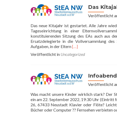
Das Kitaja
Veröffentlicht 
Das neue Kitajahr ist gestartet. Alle Jahre wi
Tageseinrichtung in einer Elternvollversa
konstituierenden Sitzung des EAs auch aus de
Ersatzdelegierte in die Vollversammlung des 
Read
Aufgaben, in der Eltern
[…]
more
Veröffentlicht in
Uncategorized
about
Das
Kitajahr
startet
Infoabend:
–
und
Veröffentlicht 
damit
auch
Was macht unsere Kinder wirklich stark? Der S
die
ein am 22. September 2022, 19:30 Uhr (Eintritt f
EA-
26, 67433 Neustadt Klavier oder Flöte? Leicht
Wahlen
Bücher oder Computer ?? Fernsehen verbieten od