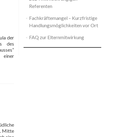
Team
Referenten
Kinderbetreuung
Fachkräftemangel – Kurzfristige
Handlungsmöglichkeiten vor Ort
FAQ zur Elternmitwirkung
ula der
es des
husses“
 einer
üdliche
. Mitte
ch eine