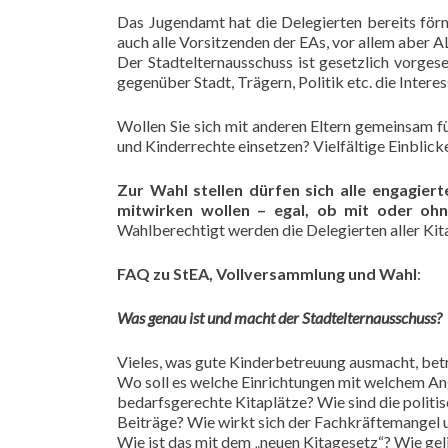
Das Jugendamt hat die Delegierten bereits förm
auch alle Vorsitzenden der EAs, vor allem aber AL
Der Stadtelternausschuss ist gesetzlich vorges
gegenüber Stadt, Trägern, Politik etc. die Interes
Wollen Sie sich mit anderen Eltern gemeinsam fü
und Kinderrechte einsetzen? Vielfältige Einblic
Zur Wahl stellen dürfen sich alle engagier
mitwirken wollen – egal, ob mit oder ohne
Wahlberechtigt werden die Delegierten aller Kita
FAQ zu StEA, Vollversammlung und Wahl
:
Was genau ist und macht der Stadtelternausschuss?
Vieles, was gute Kinderbetreuung ausmacht, betri
Wo soll es welche Einrichtungen mit welchem A
bedarfsgerechte Kitaplätze? Wie sind die polit
Beiträge? Wie wirkt sich der Fachkräftemangel 
Wie ist das mit dem „neuen Kitagesetz“? Wie geli