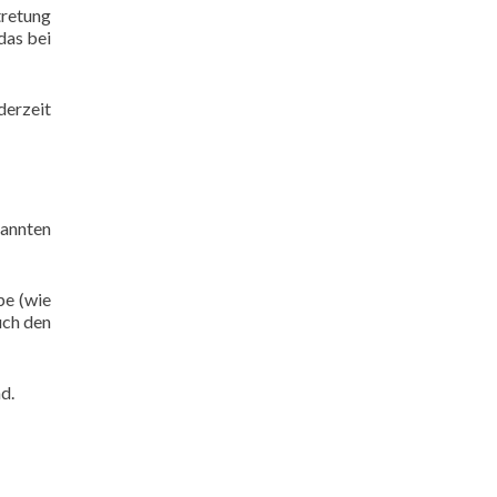
tretung
das bei
derzeit
kannten
pe (wie
uch den
d.