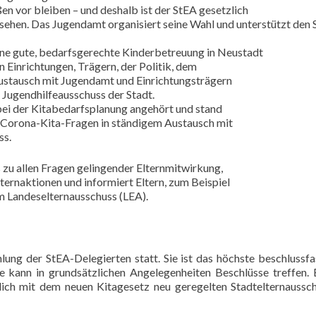
ßen vor bleiben – und deshalb ist der StEA gesetzlich
sehen. Das Jugendamt organisiert seine Wahl und unterstützt den 
r eine gute, bedarfsgerechte Kinderbetreuung in Neustadt
n Einrichtungen, Trägern, der Politik, dem
Austausch mit Jugendamt und Einrichtungsträgern
n Jugendhilfeausschuss der Stadt.
 bei der Kitabedarfsplanung angehört und stand
 Corona-Kita-Fragen in ständigem Austausch mit
ss.
zu allen Fragen gelingender Elternmitwirkung,
ternaktionen und informiert Eltern, zum Beispiel
m Landeselternausschuss (LEA).
ung der StEA-Delegierten statt. Sie ist das höchste beschlussf
e kann in grundsätzlichen Angelegenheiten Beschlüsse treffen. 
ich mit dem neuen Kitagesetz neu geregelten Stadtelternaussc