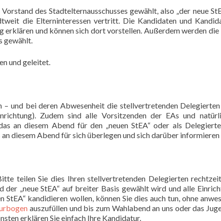
Vorstand des Stadtelternausschusses gewählt, also „der neue StE
tweit die Elterninteressen vertritt. Die Kandidaten und Kandid
ng erklären und können sich dort vorstellen. Außerdem werden die
s gewählt.
n und geleitet.
 – und bei deren Abwesenheit die stellvertretenden Delegierten 
Einrichtung). Zudem sind alle Vorsitzenden der EAs und natürl
, das an diesem Abend für den „neuen StEA“ oder als Delegiert
 an diesem Abend für sich überlegen und sich darüber informieren w
Bitte teilen Sie dies Ihren stellvertretenden Delegierten rechtzeit
der „neue StEA“ auf breiter Basis gewählt wird und alle Einric
uen StEA“ kandidieren wollen, können Sie dies auch tun, ohne anwe
urbogen
auszufüllen und bis zum Wahlabend an uns oder das Ju
sten erklären Sie einfach Ihre Kandidatur.