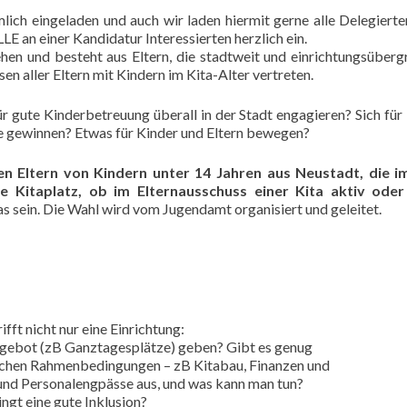
lich eingeladen und auch wir laden hiermit gerne alle Delegierte
LE an einer Kandidatur Interessierten herzlich ein.
ehen und besteht aus Eltern, die stadtweit und einrichtungsüberg
sen aller Eltern mit Kindern im Kita-Alter vertreten.
r gute Kinderbetreuung überall in der Stadt engagieren? Sich für 
ke gewinnen? Etwas für Kinder und Eltern bewegen?
ten Eltern von Kindern unter 14 Jahren aus Neustadt, die i
 Kitaplatz, ob im Elternausschuss einer Kita aktiv oder 
s sein. Die Wahl wird vom Jugendamt organisiert und geleitet.
fft nicht nur eine Einrichtung:
ngebot (zB Ganztagesplätze) geben? Gibt es genug
ischen Rahmenbedingungen – zB Kitabau, Finanzen und
und Personalengpässe aus, und was kann man tun?
ngt eine gute Inklusion?