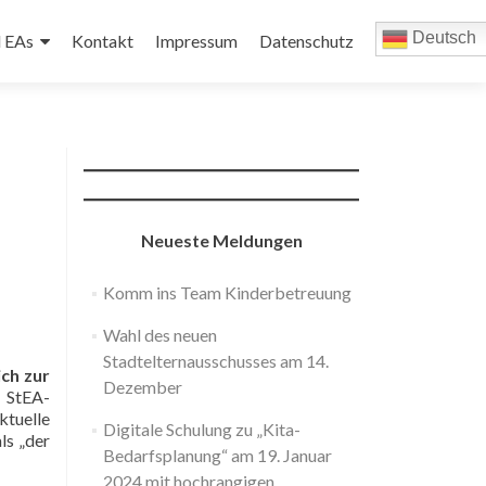
Deutsch
d EAs
Kontakt
Impressum
Datenschutz
Neueste Meldungen
Komm ins Team Kinderbetreuung
Wahl des neuen
Stadtelternausschusses am 14.
ich zur
Dezember
 StEA-
ktuelle
Digitale Schulung zu „Kita-
ls „der
Bedarfsplanung“ am 19. Januar
2024 mit hochrangigen