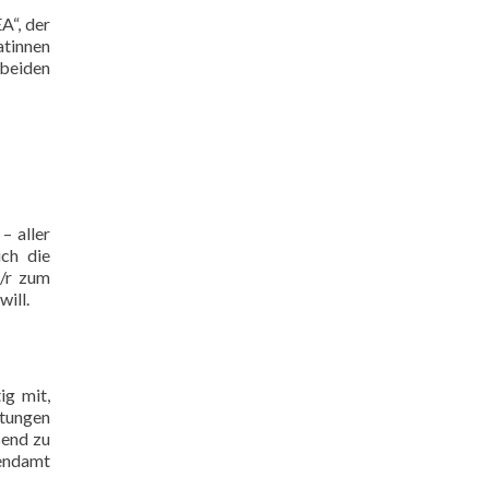
A“, der
atinnen
 beiden
– aller
ich die
e/r zum
ill.
ig mit,
htungen
send zu
gendamt