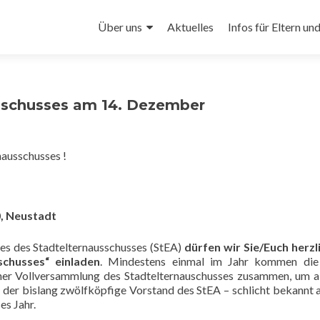
Zum
Inhalt
Über uns
Aktuelles
Infos für Eltern un
springen
sschusses am 14. Dezember
nausschusses !
0, Neustadt
es des Stadtelternausschusses (StEA)
dürfen wir Sie/Euch herzl
schusses“ einladen
. Mindestens einmal im Jahr kommen die
iner Vollversammlung des Stadtelternauschusses zusammen, um a
 der bislang zwölfköpfige Vorstand des StEA – schlicht bekannt a
es Jahr.