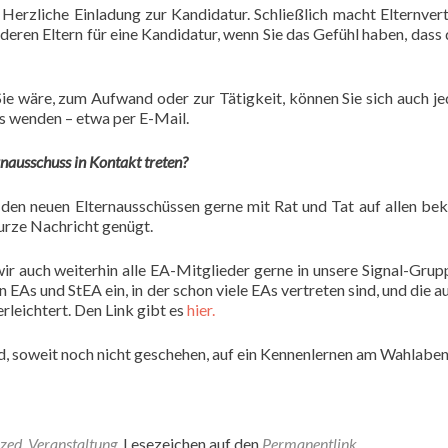
 Herzliche Einladung zur Kandidatur. Schließlich macht Elternver
eren Eltern für eine Kandidatur, wenn Sie das Gefühl haben, dass 
ie wäre, zum Aufwand oder zur Tätigkeit, können Sie sich auch je
ns wenden – etwa per E-Mail.
nausschuss in Kontakt treten?
den neuen Elternausschüssen gerne mit Rat und Tat auf allen be
urze Nachricht genügt.
r auch weiterhin alle EA-Mitglieder gerne in unsere Signal-Grup
As und StEA ein, in der schon viele EAs vertreten sind, und die a
leichtert. Den Link gibt es
hier.
d, soweit noch nicht geschehen, auf ein Kennenlernen am Wahlaben
ized
,
Veranstaltung
. Lesezeichen auf den
Permanentlink
.