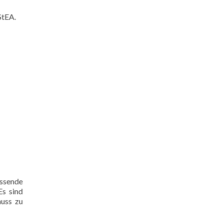
StEA.
assende
Es sind
huss zu