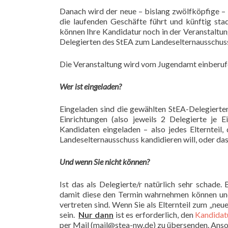
Danach wird der neue – bislang zwölfköpfige – 
die laufenden Geschäfte führt und künftig stad
können Ihre Kandidatur noch in der Veranstaltu
Delegierten des StEA zum Landeselternausschus
Die Veranstaltung wird vom Jugendamt einberufe
Wer ist eingeladen?
Eingeladen sind die gewählten StEA-Delegierten
Einrichtungen (also jeweils 2 Delegierte je 
Kandidaten eingeladen – also jedes Elternteil
Landeselternausschuss kandidieren will, oder das
Und wenn Sie nicht können?
Ist das als Delegierte/r natürlich sehr schade. 
damit diese den Termin wahrnehmen können und 
vertreten sind. Wenn Sie als Elternteil zum „ne
sein.
Nur dann
ist es erforderlich, den
Kandidat
per Mail (mail@stea-nw.de) zu übersenden. Anson