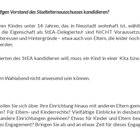
figen Vorstand des Stadtelternausschusses kandidieren?
es Kindes unter 14 Jahren, das in Neustadt wohnhaft ist, wählb
r die Eigenschaft als StEA-Delegierte/r sind NICHT Voraussetz
teressen und Hintergründe – etwa auch von Eltern, die leider noch
erden.
rten des StEA kandidieren will, muss ein Kind in einer Kita bzw
 am Wahlabend nicht anwesend sein können.
llen Sie sich über Ihre Einrichtung hinaus mit anderen Eltern ge
n? Für Eltern- und Kinderrechte? Vielfältige Einblicke in diesbez
n andere Einrichtungen gewinnen? Etwas für Kinder und Eltern b
es Engagement? Bringen Sie ab und an etwas Zeit für dieses Eng