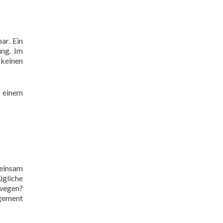
ar. Ein
ung. Im
 keinen
. einem
meinsam
ügliche
ewegen?
agement