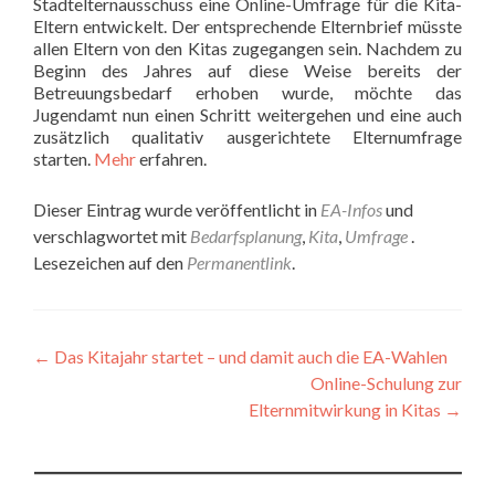
Stadtelternausschuss eine Online-Umfrage für die Kita-
Eltern entwickelt. Der entsprechende Elternbrief müsste
allen Eltern von den Kitas zugegangen sein. Nachdem zu
Beginn des Jahres auf diese Weise bereits der
Betreuungsbedarf erhoben wurde, möchte das
Jugendamt nun einen Schritt weitergehen und eine auch
zusätzlich qualitativ ausgerichtete Elternumfrage
starten.
Mehr
erfahren.
Dieser Eintrag wurde veröffentlicht in
EA-Infos
und
verschlagwortet mit
Bedarfsplanung
,
Kita
,
Umfrage
.
Lesezeichen auf den
Permanentlink
.
Beitragsnavigation
←
Das Kitajahr startet – und damit auch die EA-Wahlen
Online-Schulung zur
Elternmitwirkung in Kitas
→