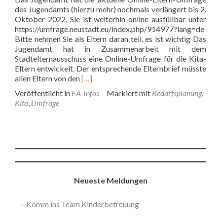
des Jugendamts (hierzu mehr) nochmals verlängert bis 2.
Oktober 2022. Sie ist weiterhin online ausfüllbar unter
https://umfrage.neustadt.eu/index.php/914977?lang=de
Bitte nehmen Sie als Eltern daran teil, es ist wichtig Das
Jugendamt hat in Zusammenarbeit mit dem
Stadtelternausschuss eine Online-Umfrage für die Kita-
Eltern entwickelt. Der entsprechende Elternbrief müsste
Read
allen Eltern von den
[…]
more
Veröffentlicht in
EA-Infos
Markiert mit
Bedarfsplanung
,
about
Kita
,
Umfrage
Online-
Elternumfrage
zum
Kita-
Bedarf
verlängert
Neueste Meldungen
Komm ins Team Kinderbetreuung