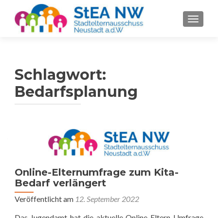
SCHALT
Schlagwort:
Bedarfsplanung
Online-Elternumfrage zum Kita-
Bedarf verlängert
Veröffentlicht am
12. September 2022
Das Jugendamt hat die aktuelle Online-Eltern-Umfrage